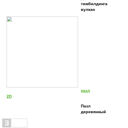
тимбилдинга
вулкан
пазл
2D
Пазл
деревянный