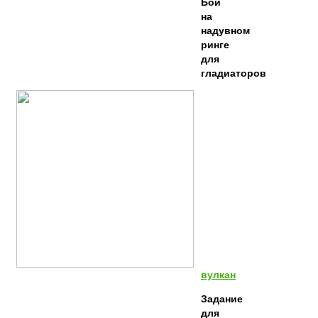
Бой
на
надувном
ринге
для
гладиаторов
вулкан
Задание
для