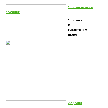
Человеческий
боулинг
Человек
в
гигантском
шаре
Зорбинг