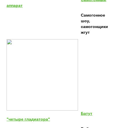
аппарат
Самогонное
шоу,
самогонщики
жгут
Батут
"четыре гладиатора"