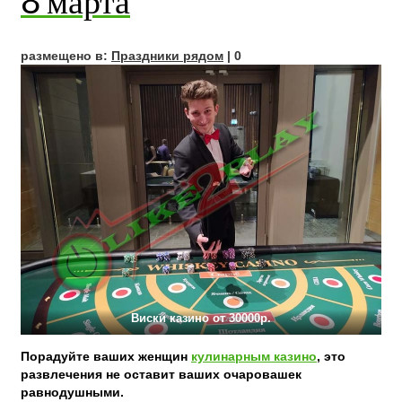
размещено в:
Праздники рядом
|
0
Виски казино от 30000р.
Порадуйте ваших женщин
кулинарным казино
, это
развлечения не оставит ваших очаровашек
равнодушными.