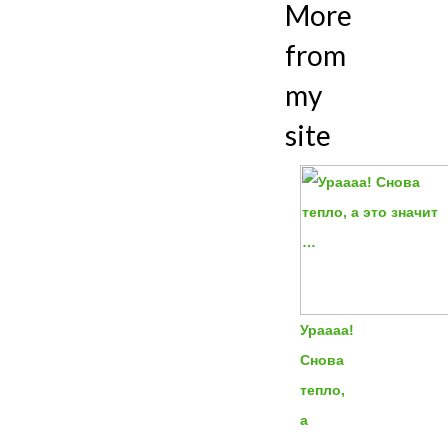
More
from
my
site
Ураааа!
Снова
тепло,
а