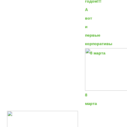
годом!!!
А
вот
и
первые
корпоративы
8
марта