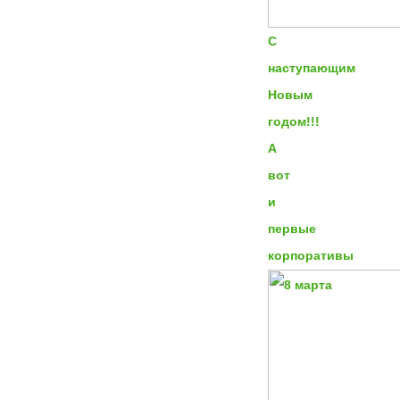
С
наступающим
Новым
годом!!!
А
вот
и
первые
корпоративы