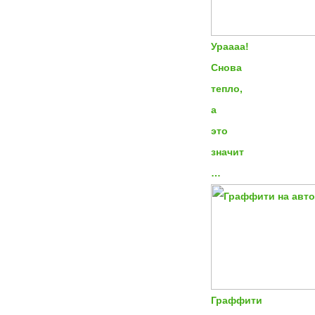
Ураааа!
Снова
тепло,
а
это
значит
…
Граффити