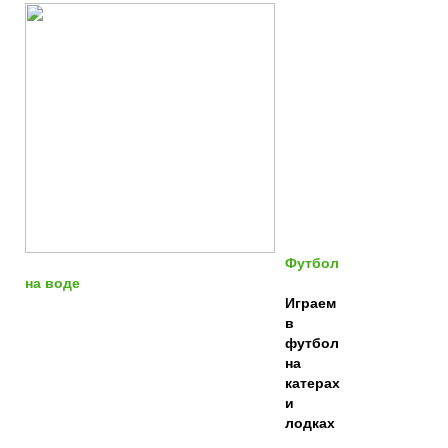
Футбол
на воде
Играем
в
футбол
на
катерах
и
лодках