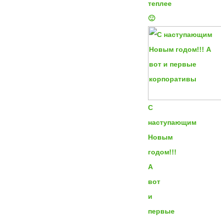
теплее
🙂
С
наступающим
Новым
годом!!!
А
вот
и
первые