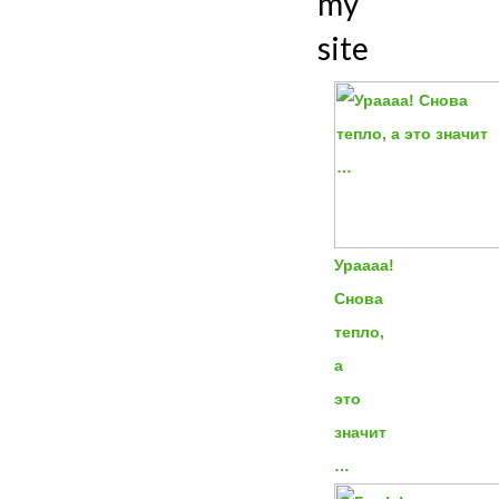
my
site
Ураааа!
Снова
тепло,
а
это
значит
…