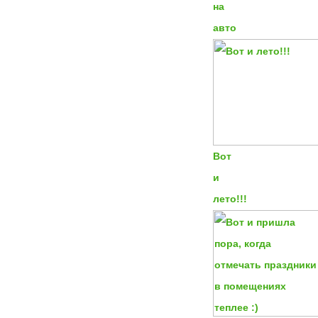
на
авто
Вот
и
лето!!!