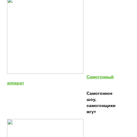
Самогонный
аппарат
Самогонное
шоу,
самогонщики
жгут