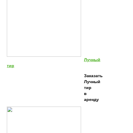
Лучный
тир
Заказать
Лучный
тир
в
аренду