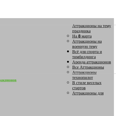
Аттракционы на тему
праздника
На 8 марта
Аттракционы на
военную тему
Всё для спорта и
тимбилдинга
Аренда аттракционов
Все Аттракционы
Аттракционы
технопилот
ракционов
В стиле веселых
стартов
Аттракционы для