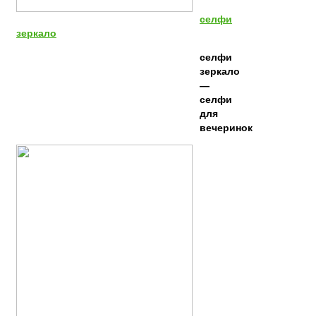
селфи
зеркало
селфи
зеркало
—
селфи
для
вечеринок