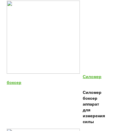
Силомер
боксер
Силомер
боксер
аппарат
для
измерения
силы