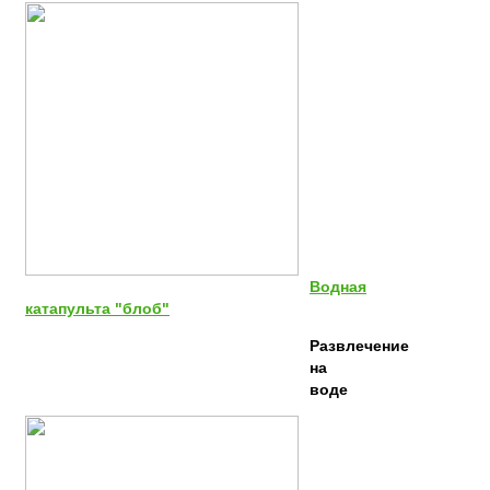
Водная
катапульта "блоб"
Развлечение
на
воде