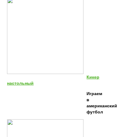
Кикер
настольный
Играем
в
американский
футбол