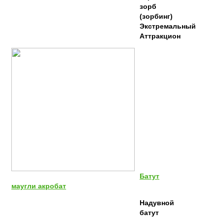
зорб
(зорбинг)
Экстремальный
Аттракцион
Батут
маугли акробат
Надувной
батут