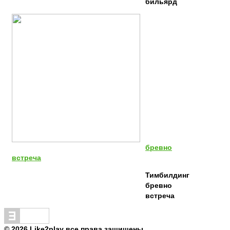
бильярд
бревно
встреча
Тимбилдинг
бревно
встреча
© 2026 Like2play все права защищены