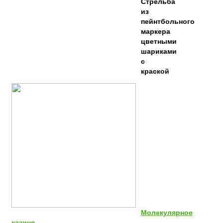
Стрельба
из
пейнтбольного
маркера
цветными
шариками
с
краской
Молекулярное
казино