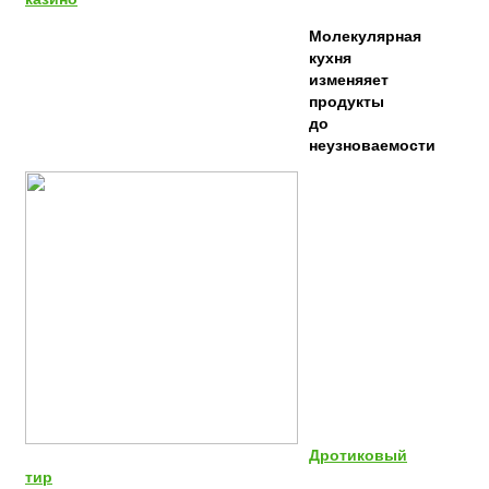
Молекулярная
кухня
изменяяет
продукты
до
неузноваемости
Дротиковый
тир