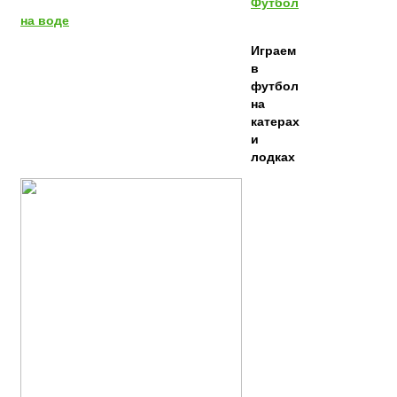
Футбол
на воде
Играем
в
футбол
на
катерах
и
лодках