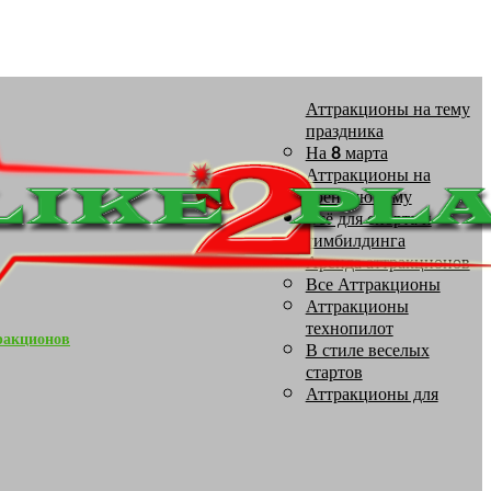
Аттракционы на тему
праздника
На 8 марта
Аттракционы на
военную тему
Всё для спорта и
тимбилдинга
Аренда аттракционов
Все Аттракционы
Аттракционы
технопилот
ракционов
В стиле веселых
стартов
Аттракционы для