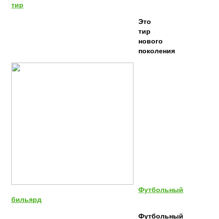
тир
Это
тир
нового
поколения
Футбольный
бильярд
Футбольный