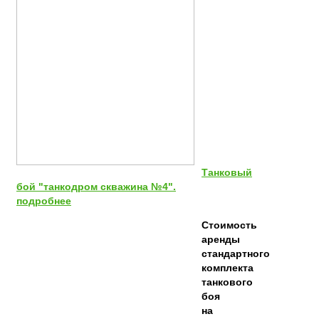
Танковый
бой "танкодром скважина №4".
подробнее
Стоимость
аренды
стандартного
комплекта
танкового
боя
на