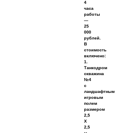
4
часа
работы
—
25
000
рублей.
В
стоимость
включено:
1.
Танкодром
скважина
№4
с
ландшафтным
игровым
полем
размером
2,5
X
2,5