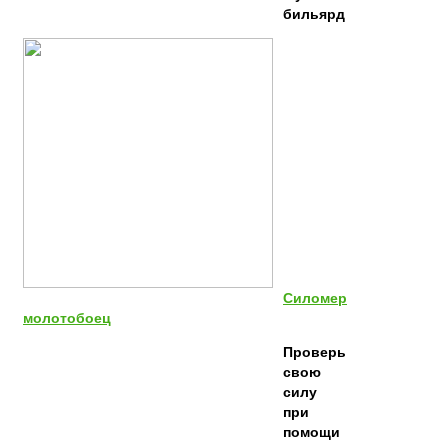
бильярд
Силомер
молотобоец
Проверь
свою
силу
при
помощи