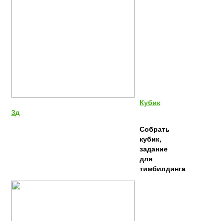
Кубик
3д
Собрать
кубик,
задание
для
тимбилдинга