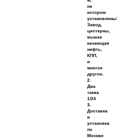
м,
на
котором
установлены:
Завод,
цистерны,
вышка
качающая
нефть,
КПП,
и
многое
другое.
2.
Два
танка
1/24
3.
Доставка
и
установка
по
Москве