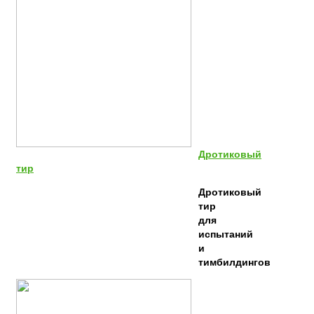
Дротиковый
тир
Дротиковый
тир
для
испытаний
и
тимбилдингов